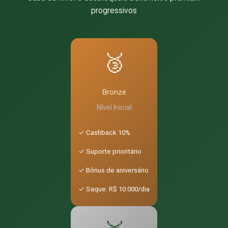
progressivos
🥉
Bronze
Nível Inicial
✓ Cashback 10%
✓ Suporte prioritário
✓ Bônus de aniversário
✓ Saque: R$ 10.000/dia