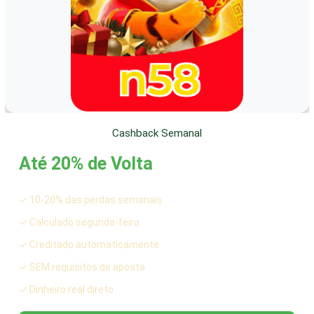
Cashback Semanal
Até 20% de Volta
✓ 10-20% das perdas semanais
✓ Calculado segunda-feira
✓ Creditado automaticamente
✓ SEM requisitos de aposta
✓ Dinheiro real direto