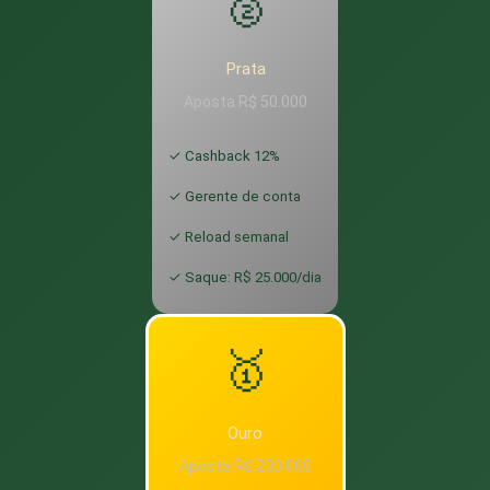
🥈
Prata
Aposta R$ 50.000
✓ Cashback 12%
✓ Gerente de conta
✓ Reload semanal
✓ Saque: R$ 25.000/dia
🥇
Ouro
Aposta R$ 200.000