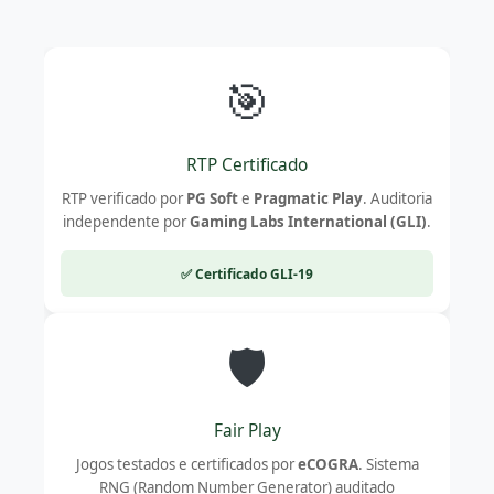
🎯
RTP Certificado
RTP verificado por
PG Soft
e
Pragmatic Play
. Auditoria
independente por
Gaming Labs International (GLI)
.
✅ Certificado GLI-19
🛡️
Fair Play
Jogos testados e certificados por
eCOGRA
. Sistema
RNG (Random Number Generator) auditado