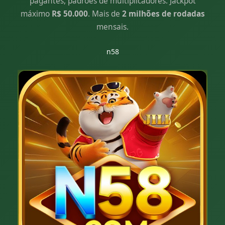
pagantes, padrões de multiplicadores. Jackpot
máximo
R$ 50.000
. Mais de
2 milhões de rodadas
mensais.
n58