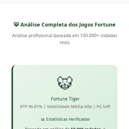
🐯 Análise Completa dos Jogos Fortune
Análise profissional baseada em 100.000+ rodadas
reais
🐯
Fortune Tiger
RTP 96.81% | Volatilidade Média-Alta | PG Soft
📊 Estatísticas Verificadas