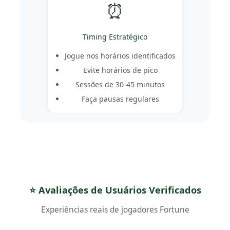
⏰
Timing Estratégico
Jogue nos horários identificados
Evite horários de pico
Sessões de 30-45 minutos
Faça pausas regulares
⭐ Avaliações de Usuários Verificados
Experiências reais de jogadores Fortune