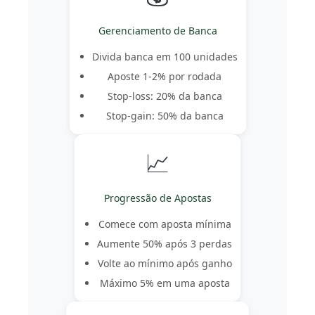
Gerenciamento de Banca
Divida banca em 100 unidades
Aposte 1-2% por rodada
Stop-loss: 20% da banca
Stop-gain: 50% da banca
📈
Progressão de Apostas
Comece com aposta mínima
Aumente 50% após 3 perdas
Volte ao mínimo após ganho
Máximo 5% em uma aposta