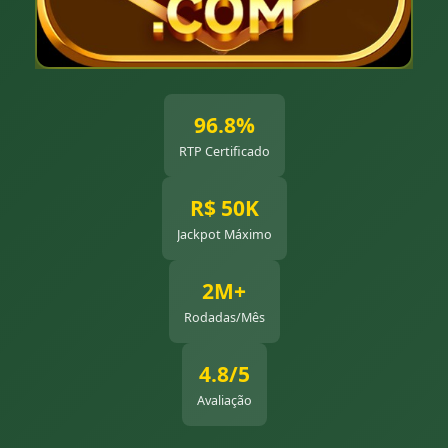
96.8%
RTP Certificado
R$ 50K
Jackpot Máximo
2M+
Rodadas/Mês
4.8/5
Avaliação