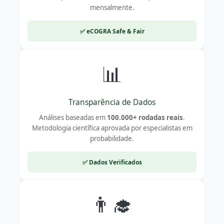
mensalmente.
✅ eCOGRA Safe & Fair
📊
Transparência de Dados
Análises baseadas em
100.000+ rodadas reais
.
Metodologia científica aprovada por especialistas em
probabilidade.
✅ Dados Verificados
👨‍🎓