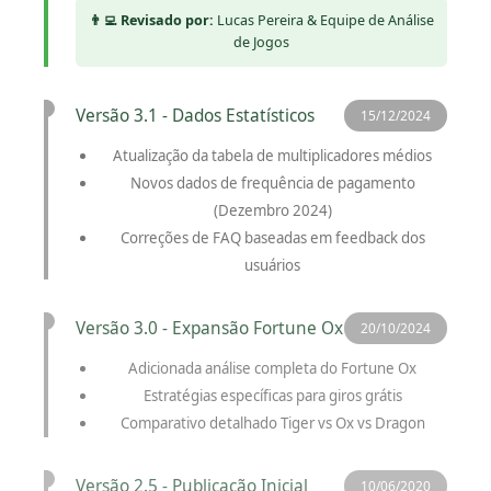
👨‍💻 Revisado por:
Lucas Pereira & Equipe de Análise
de Jogos
Versão 3.1 - Dados Estatísticos
15/12/2024
Atualização da tabela de multiplicadores médios
Novos dados de frequência de pagamento
(Dezembro 2024)
Correções de FAQ baseadas em feedback dos
usuários
Versão 3.0 - Expansão Fortune Ox
20/10/2024
Adicionada análise completa do Fortune Ox
Estratégias específicas para giros grátis
Comparativo detalhado Tiger vs Ox vs Dragon
Versão 2.5 - Publicação Inicial
10/06/2020