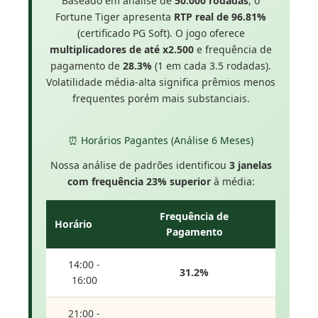
Baseado em análise de
50.000 rodadas
, o
Fortune Tiger apresenta
RTP real de 96.81%
(certificado PG Soft). O jogo oferece
multiplicadores de até x2.500
e frequência de
pagamento de
28.3%
(1 em cada 3.5 rodadas).
Volatilidade média-alta significa prêmios menos
frequentes porém mais substanciais.
⏰ Horários Pagantes (Análise 6 Meses)
Nossa análise de padrões identificou
3 janelas
com frequência 23% superior
à média:
Frequência de
Multi
Horário
Pagamento
M
14:00 -
31.2%
16:00
21:00 -