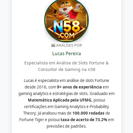
🎰 ANÁLISES POR
Lucas Pereira
Especialista em Análise de Slots Fortune &
Consultor de Gaming na n58
Lucas é especialista em análise de slots Fortune
desde 2016, com
9+ anos de experiência
em
gaming analytics e estratégias de slots. Graduado em
Matemática Aplicada pela UFMG
, possui
certificações em Gaming Analytics e Probability
Theory. Já analisou mais de
100.000 rodadas
de
Fortune Tiger e possui
taxa de acerto de 73.2%
em
previsões de padrões.